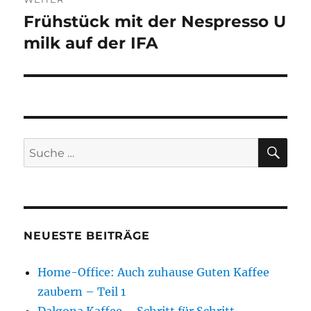
Frühstück mit der Nespresso U
Nächster
Beitrag:
milk auf der IFA
SU
Suche
nach:
NEUESTE BEITRÄGE
Home-Office: Auch zuhause Guten Kaffee
zaubern – Teil 1