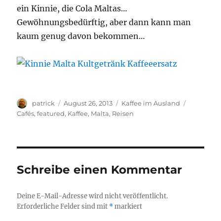
ein Kinnie, die Cola Maltas…
Gewöhnungsbedürftig, aber dann kann man
kaum genug davon bekommen…
Autor
Veröffentlicht
Kategorien
Schlagwör
patrick
August 26, 2013
Kaffee im Ausland
am
Cafés
,
featured
,
Kaffee
,
Malta
,
Reisen
Schreibe einen Kommentar
Deine E-Mail-Adresse wird nicht veröffentlicht.
Erforderliche Felder sind mit
*
markiert