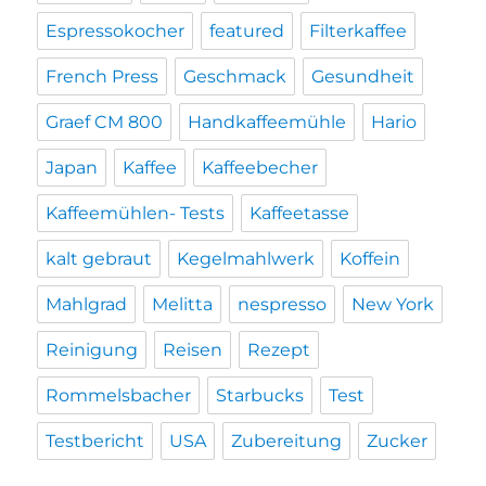
Espressokocher
featured
Filterkaffee
French Press
Geschmack
Gesundheit
Graef CM 800
Handkaffeemühle
Hario
Japan
Kaffee
Kaffeebecher
Kaffeemühlen- Tests
Kaffeetasse
kalt gebraut
Kegelmahlwerk
Koffein
Mahlgrad
Melitta
nespresso
New York
Reinigung
Reisen
Rezept
Rommelsbacher
Starbucks
Test
Testbericht
USA
Zubereitung
Zucker