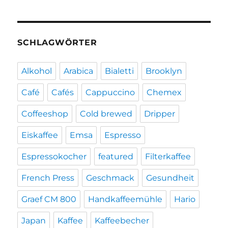
SCHLAGWÖRTER
Alkohol
Arabica
Bialetti
Brooklyn
Café
Cafés
Cappuccino
Chemex
Coffeeshop
Cold brewed
Dripper
Eiskaffee
Emsa
Espresso
Espressokocher
featured
Filterkaffee
French Press
Geschmack
Gesundheit
Graef CM 800
Handkaffeemühle
Hario
Japan
Kaffee
Kaffeebecher