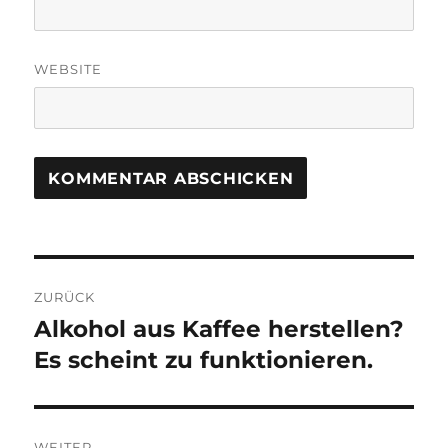
WEBSITE
Beitragsnavigation
ZURÜCK
Alkohol aus Kaffee herstellen?
Vorheriger
Beitrag:
Es scheint zu funktionieren.
WEITER