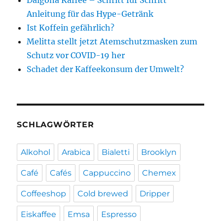
Dalgona Kaffee – Schritt für Schritt
Anleitung für das Hype-Getränk
Ist Koffein gefährlich?
Melitta stellt jetzt Atemschutzmasken zum
Schutz vor COVID-19 her
Schadet der Kaffeekonsum der Umwelt?
SCHLAGWÖRTER
Alkohol
Arabica
Bialetti
Brooklyn
Café
Cafés
Cappuccino
Chemex
Coffeeshop
Cold brewed
Dripper
Eiskaffee
Emsa
Espresso