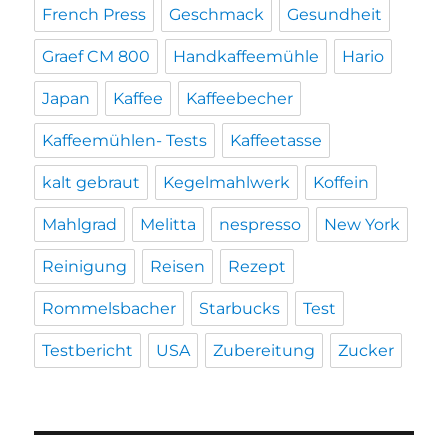
French Press
Geschmack
Gesundheit
Graef CM 800
Handkaffeemühle
Hario
Japan
Kaffee
Kaffeebecher
Kaffeemühlen- Tests
Kaffeetasse
kalt gebraut
Kegelmahlwerk
Koffein
Mahlgrad
Melitta
nespresso
New York
Reinigung
Reisen
Rezept
Rommelsbacher
Starbucks
Test
Testbericht
USA
Zubereitung
Zucker