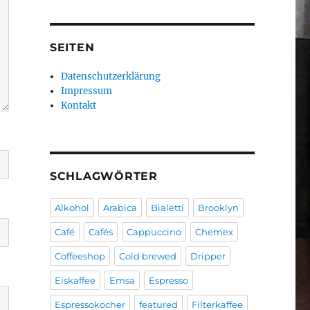
SEITEN
Datenschutzerklärung
Impressum
Kontakt
SCHLAGWÖRTER
Alkohol
Arabica
Bialetti
Brooklyn
Café
Cafés
Cappuccino
Chemex
Coffeeshop
Cold brewed
Dripper
Eiskaffee
Emsa
Espresso
Espressokocher
featured
Filterkaffee