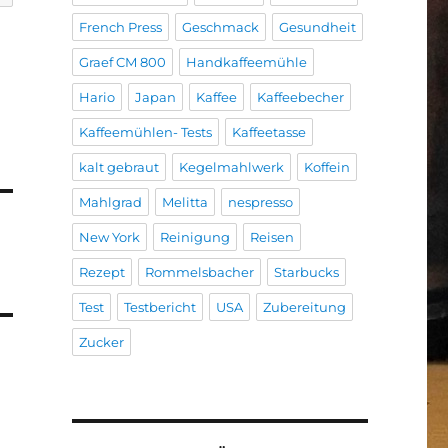
French Press
Geschmack
Gesundheit
Graef CM 800
Handkaffeemühle
Hario
Japan
Kaffee
Kaffeebecher
Kaffeemühlen- Tests
Kaffeetasse
kalt gebraut
Kegelmahlwerk
Koffein
Mahlgrad
Melitta
nespresso
New York
Reinigung
Reisen
Rezept
Rommelsbacher
Starbucks
Test
Testbericht
USA
Zubereitung
Zucker