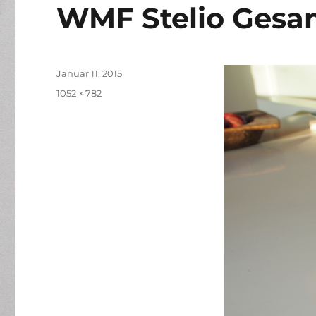
WMF Stelio Gesa
Veröffentlicht
Januar 11, 2015
am
Volle
1052 × 782
Größe