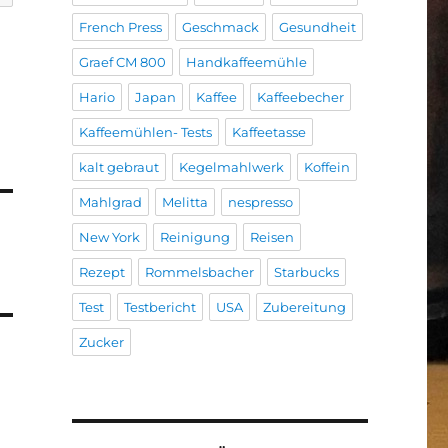
French Press
Geschmack
Gesundheit
Graef CM 800
Handkaffeemühle
Hario
Japan
Kaffee
Kaffeebecher
Kaffeemühlen- Tests
Kaffeetasse
kalt gebraut
Kegelmahlwerk
Koffein
Mahlgrad
Melitta
nespresso
New York
Reinigung
Reisen
Rezept
Rommelsbacher
Starbucks
Test
Testbericht
USA
Zubereitung
Zucker