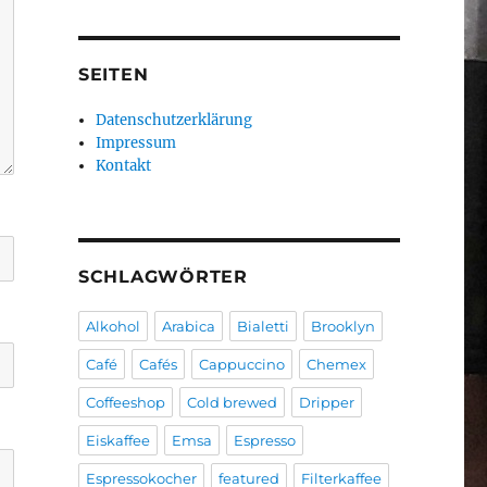
SEITEN
Datenschutzerklärung
Impressum
Kontakt
SCHLAGWÖRTER
Alkohol
Arabica
Bialetti
Brooklyn
Café
Cafés
Cappuccino
Chemex
Coffeeshop
Cold brewed
Dripper
Eiskaffee
Emsa
Espresso
Espressokocher
featured
Filterkaffee