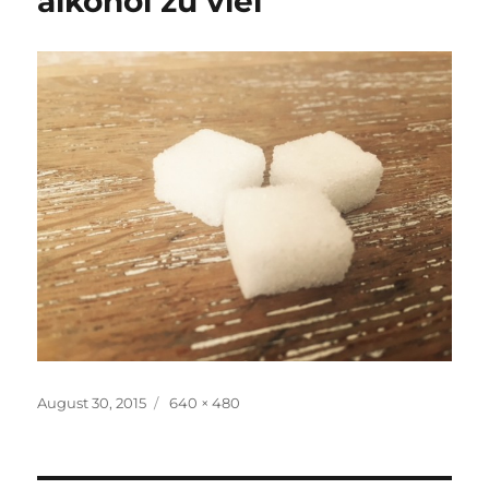
alkohol zu viel
Veröffentlicht
Volle
August 30, 2015
640 × 480
am
Größe