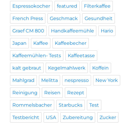
Espressokocher
featured
Filterkaffee
French Press
Geschmack
Gesundheit
Graef CM 800
Handkaffeemühle
Hario
Japan
Kaffee
Kaffeebecher
Kaffeemühlen- Tests
Kaffeetasse
kalt gebraut
Kegelmahlwerk
Koffein
Mahlgrad
Melitta
nespresso
New York
Reinigung
Reisen
Rezept
Rommelsbacher
Starbucks
Test
Testbericht
USA
Zubereitung
Zucker