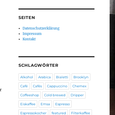
SEITEN
Datenschutzerklärung
Impressum
Kontakt
SCHLAGWÖRTER
Alkohol
Arabica
Bialetti
Brooklyn
Café
Cafés
Cappuccino
Chemex
r
Coffeeshop
Cold brewed
Dripper
Eiskaffee
Emsa
Espresso
Espressokocher
featured
Filterkaffee