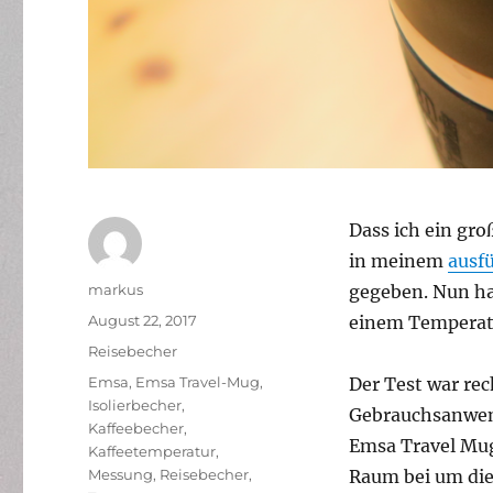
Dass ich ein gr
in meinem
ausf
Autor
markus
gegeben. Nun ha
Veröffentlicht
August 22, 2017
einem Temperat
am
Kategorien
Reisebecher
Schlagwörter
Emsa
,
Emsa Travel-Mug
,
Der Test war rec
Isolierbecher
,
Gebrauchsanwen
Kaffeebecher
,
Emsa Travel Mug
Kaffeetemperatur
,
Messung
,
Reisebecher
,
Raum bei um die 