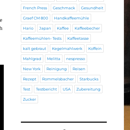
French Press
Geschmack
Gesundheit
Graef CM 800
Handkaffeemühle
e
ch
Hario
Japan
Kaffee
Kaffeebecher
Kaffeemühlen- Tests
Kaffeetasse
kalt gebraut
Kegelmahlwerk
Koffein
Mahlgrad
Melitta
nespresso
New York
Reinigung
Reisen
Rezept
Rommelsbacher
Starbucks
Test
Testbericht
USA
Zubereitung
Zucker