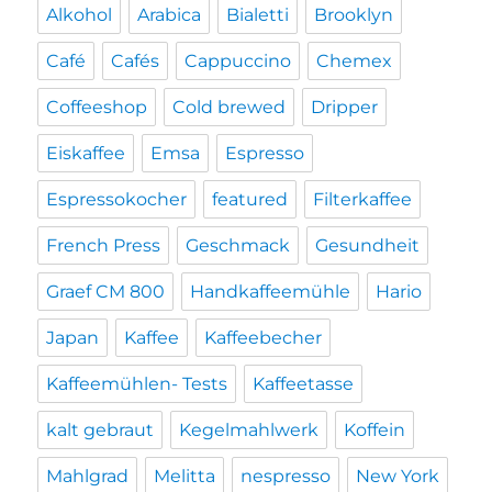
Alkohol
Arabica
Bialetti
Brooklyn
Café
Cafés
Cappuccino
Chemex
Coffeeshop
Cold brewed
Dripper
Eiskaffee
Emsa
Espresso
Espressokocher
featured
Filterkaffee
French Press
Geschmack
Gesundheit
Graef CM 800
Handkaffeemühle
Hario
Japan
Kaffee
Kaffeebecher
Kaffeemühlen- Tests
Kaffeetasse
kalt gebraut
Kegelmahlwerk
Koffein
Mahlgrad
Melitta
nespresso
New York