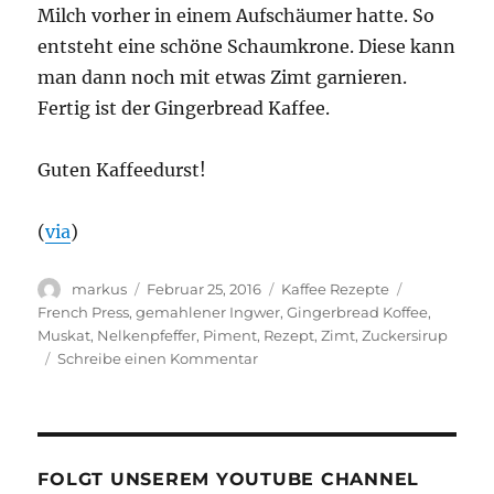
Milch vorher in einem Aufschäumer hatte. So
entsteht eine schöne Schaumkrone. Diese kann
man dann noch mit etwas Zimt garnieren.
Fertig ist der Gingerbread Kaffee.
Guten Kaffeedurst!
(
via
)
Autor
Veröffentlicht
Kategorien
Schlagwört
markus
Februar 25, 2016
Kaffee Rezepte
am
French Press
,
gemahlener Ingwer
,
Gingerbread Koffee
,
Muskat
,
Nelkenpfeffer
,
Piment
,
Rezept
,
Zimt
,
Zuckersirup
zu
Schreibe einen Kommentar
Rezept:
Gingerbread
Kaffee
FOLGT UNSEREM YOUTUBE CHANNEL