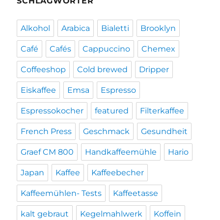
SCHLAGWÖRTER
Alkohol
Arabica
Bialetti
Brooklyn
Café
Cafés
Cappuccino
Chemex
Coffeeshop
Cold brewed
Dripper
Eiskaffee
Emsa
Espresso
Espressokocher
featured
Filterkaffee
French Press
Geschmack
Gesundheit
Graef CM 800
Handkaffeemühle
Hario
Japan
Kaffee
Kaffeebecher
Kaffeemühlen- Tests
Kaffeetasse
kalt gebraut
Kegelmahlwerk
Koffein