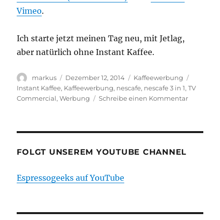
Vimeo
.
Ich starte jetzt meinen Tag neu, mit Jetlag,
aber natürlich ohne Instant Kaffee.
Autor
Veröffentlicht
Kategorien
Schlagw
markus
Dezember 12, 2014
Kaffeewerbung
am
Instant Kaffee
,
Kaffeewerbung
,
nescafe
,
nescafe 3 in 1
,
TV
zu
Commercial
,
Werbung
Schreibe einen Kommentar
Nescafé
3
in
1
–
FOLGT UNSEREM YOUTUBE CHANNEL
Gut
auch
Espressogeeks auf YouTube
an
schlechte
Tagen
–