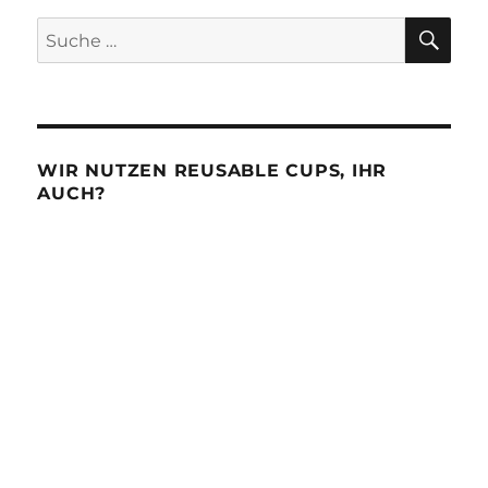
Sagt
SU
die
Suche
Werbung
nach:
WIR NUTZEN REUSABLE CUPS, IHR
AUCH?