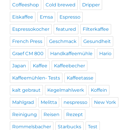
Coffeeshop
Cold brewed
Dripper
Eiskaffee
Emsa
Espresso
Espressokocher
featured
Filterkaffee
French Press
Geschmack
Gesundheit
Graef CM 800
Handkaffeemühle
Hario
Japan
Kaffee
Kaffeebecher
Kaffeemühlen- Tests
Kaffeetasse
kalt gebraut
Kegelmahlwerk
Koffein
Mahlgrad
Melitta
nespresso
New York
Reinigung
Reisen
Rezept
Rommelsbacher
Starbucks
Test