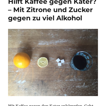
Hilft Kaffee gegen Kater?
Risiko
einer
– Mit Zitrone und Zucker
Leberzirrhose
gegen zu viel Alkohol
um
44
Prozent
senken