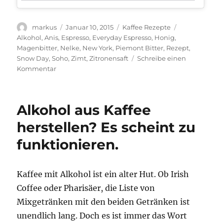
Autor
Veröffentlicht
Kategorien
Schlagwörte
markus
Januar 10, 2015
Kaffee Rezepte
am
Alkohol
,
Anis
,
Espresso
,
Everyday Espresso
,
Honig
,
Magenbitter
,
Nelke
,
New York
,
Piemont Bitter
,
Rezept
,
Snow Day
,
Soho
,
Zimt
,
Zitronensaft
Schreibe einen
zu
Kommentar
Kaffeerezept
für
kalte
Alkohol aus Kaffee
Tage:
Der
herstellen? Es scheint zu
Snow
funktionieren.
Day
[mit
Alkohol]
Kaffee mit Alkohol ist ein alter Hut. Ob Irish
Coffee oder Pharisäer, die Liste von
Mixgetränken mit den beiden Getränken ist
unendlich lang. Doch es ist immer das Wort