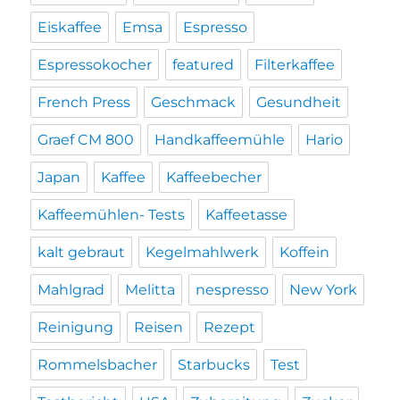
Eiskaffee
Emsa
Espresso
Espressokocher
featured
Filterkaffee
French Press
Geschmack
Gesundheit
Graef CM 800
Handkaffeemühle
Hario
Japan
Kaffee
Kaffeebecher
Kaffeemühlen- Tests
Kaffeetasse
kalt gebraut
Kegelmahlwerk
Koffein
Mahlgrad
Melitta
nespresso
New York
Reinigung
Reisen
Rezept
Rommelsbacher
Starbucks
Test