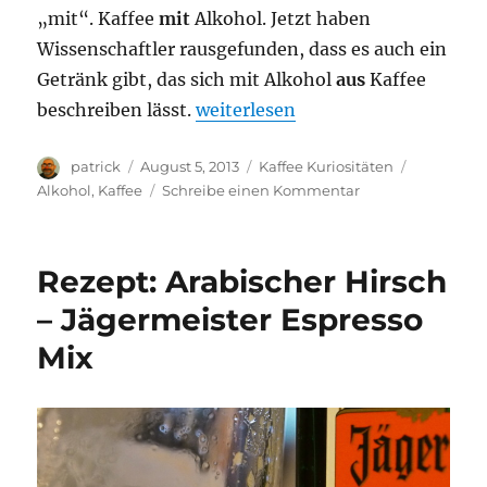
„mit“. Kaffee
mit
Alkohol. Jetzt haben
Wissenschaftler rausgefunden, dass es auch ein
Getränk gibt, das sich mit Alkohol
aus
Kaffee
„Alkohol aus Kaffee herstellen? E
beschreiben lässt.
weiterlesen
Autor
Veröffentlicht
Kategorien
Schlagwör
patrick
August 5, 2013
Kaffee Kuriositäten
am
zu
Alkohol
,
Kaffee
Schreibe einen Kommentar
Alkohol
aus
Kaffee
Rezept: Arabischer Hirsch
herstellen?
Es
– Jägermeister Espresso
scheint
Mix
zu
funktionieren.