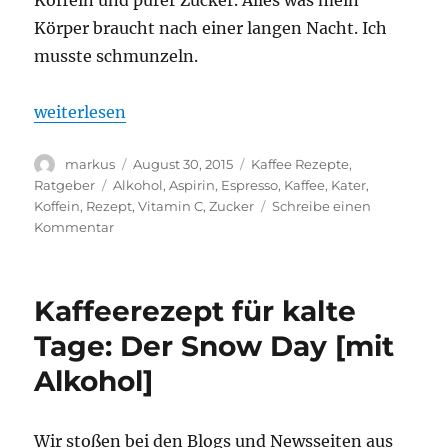
Koffein und purer Zucker. Alles was mein
Körper braucht nach einer langen Nacht. Ich
musste schmunzeln.
„Hilft Kaffee gegen Kater? – Mit Zitrone und Zucker
weiterlesen
Autor
Veröffentlicht
Kategorien
markus
August 30, 2015
Kaffee Rezepte
,
am
Schlagwörter
Ratgeber
Alkohol
,
Aspirin
,
Espresso
,
Kaffee
,
Kater
,
Koffein
,
Rezept
,
Vitamin C
,
Zucker
Schreibe einen
zu
Kommentar
Hilft
Kaffee
gegen
Kaffeerezept für kalte
Kater?
–
Tage: Der Snow Day [mit
Mit
Alkohol]
Zitrone
und
Zucker
gegen
Wir stoßen bei den Blogs und Newsseiten aus