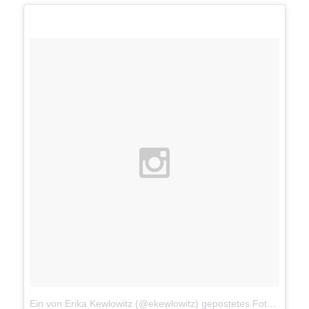
Ein von Erika Kewlowitz (@ekewlowitz) gepostetes Foto
am
Dez