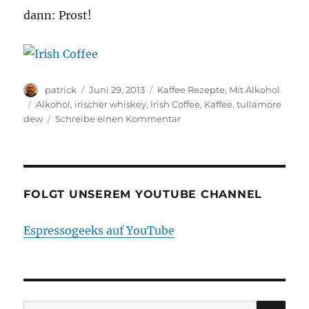
dann: Prost!
Autor
Veröffentlicht
Kategorien
patrick
Juni 29, 2013
Kaffee Rezepte
,
Mit Alkohol
am
Schlagwörter
Alkohol
,
irischer whiskey
,
Irish Coffee
,
Kaffee
,
tullamore
zu
dew
Schreibe einen Kommentar
Rezept:
Irish
Coffee
FOLGT UNSEREM YOUTUBE CHANNEL
Espressogeeks auf YouTube
SU