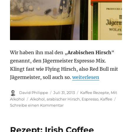
Wir haben ihn mal den „
Arabischen Hirsch
“
genannt, den Jägermeister Espresso Mix.
Klingt fast wie Flying Hirsch, also Red Bull mit
„Rezept: Arabischer Hirs
Jägermeister, soll auch so.
weiterlesen
Autor
Veröffentlicht
Kategorien
David Philippe
Juli 31, 2013
Kaffee Rezepte
,
Mit
am
Schlagwörter
Alkohol
Alkohol
,
arabischer Hirsch
,
Espresso
,
Kaffee
zu
Schreibe einen Kommentar
Rezept:
Arabischer
Hirsch
Rezept: Irish Coffee
–