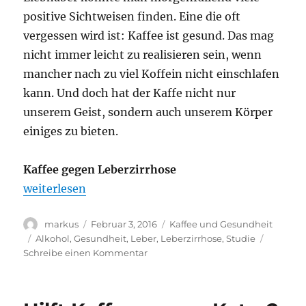
positive Sichtweisen finden. Eine die oft
vergessen wird ist: Kaffee ist gesund. Das mag
nicht immer leicht zu realisieren sein, wenn
mancher nach zu viel Koffein nicht einschlafen
kann. Und doch hat der Kaffe nicht nur
unserem Geist, sondern auch unserem Körper
einiges zu bieten.
Kaffee gegen Leberzirrhose
„Kaffeekonsum kann das Risiko einer Leberzirrhos
weiterlesen
Autor
Veröffentlicht
Kategorien
markus
Februar 3, 2016
Kaffee und Gesundheit
am
Schlagwörter
Alkohol
,
Gesundheit
,
Leber
,
Leberzirrhose
,
Studie
zu
Schreibe einen Kommentar
Kaffeekonsum
kann
das