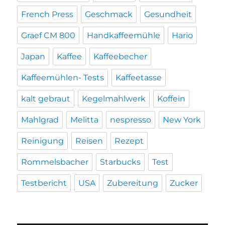
French Press
Geschmack
Gesundheit
Graef CM 800
Handkaffeemühle
Hario
Japan
Kaffee
Kaffeebecher
Kaffeemühlen- Tests
Kaffeetasse
kalt gebraut
Kegelmahlwerk
Koffein
Mahlgrad
Melitta
nespresso
New York
Reinigung
Reisen
Rezept
Rommelsbacher
Starbucks
Test
Testbericht
USA
Zubereitung
Zucker