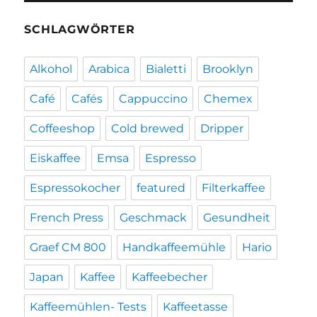
SCHLAGWÖRTER
Alkohol
Arabica
Bialetti
Brooklyn
Café
Cafés
Cappuccino
Chemex
Coffeeshop
Cold brewed
Dripper
Eiskaffee
Emsa
Espresso
Espressokocher
featured
Filterkaffee
French Press
Geschmack
Gesundheit
Graef CM 800
Handkaffeemühle
Hario
Japan
Kaffee
Kaffeebecher
Kaffeemühlen- Tests
Kaffeetasse