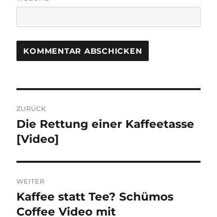
Beitragsnavigation
ZURÜCK
Die Rettung einer Kaffeetasse
Vorheriger
Beitrag:
[Video]
WEITER
Kaffee statt Tee? Schümos
Nächster
Beitrag:
Coffee Video mit