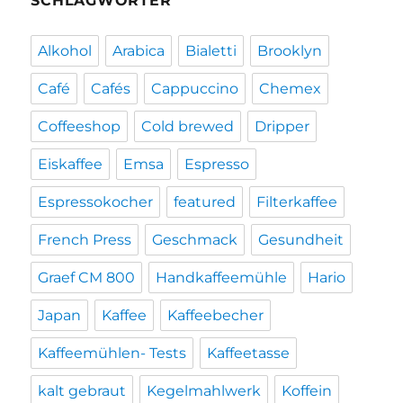
SCHLAGWÖRTER
Alkohol
Arabica
Bialetti
Brooklyn
Café
Cafés
Cappuccino
Chemex
Coffeeshop
Cold brewed
Dripper
Eiskaffee
Emsa
Espresso
Espressokocher
featured
Filterkaffee
French Press
Geschmack
Gesundheit
Graef CM 800
Handkaffeemühle
Hario
Japan
Kaffee
Kaffeebecher
Kaffeemühlen- Tests
Kaffeetasse
kalt gebraut
Kegelmahlwerk
Koffein