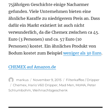
75jährigen Geschichte einige Nacharmer
gefunden. Viele Unternehmen bieten eine
ähnliche Karaffe zu niedrigerem Preis an. Dass
dafür ein Markt existiert ist auch nicht
verwunderlich, da die Chemex zwischen ca 45.
Euro (3 Personen) und ca. 57 Euro (10
Personen) kostet. Ein ähnliches Produkt von
Bodum kostet zum Beispiel
weniger als 30 Euro
.
CHEMEX auf Amazon.de
Autor
Veröffentlicht
Kategorien
markus
November 9, 2015
Filterkaffee / Dripper
am
Schlagwörter
Chemex
,
Hario V60 Dripper
,
Mad Men
,
MoMA
,
Peter
Schlumbohm
,
Weihnachtsgeschenk