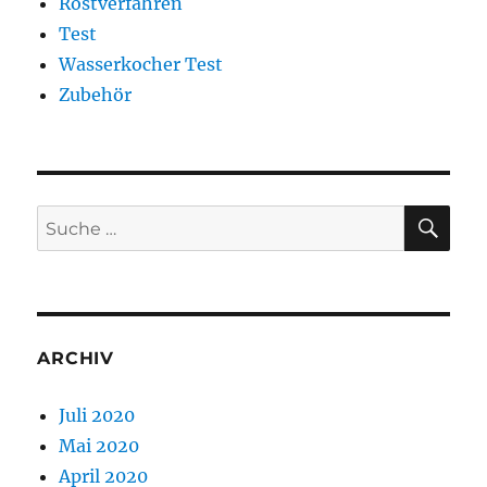
Röstverfahren
Test
Wasserkocher Test
Zubehör
SU
Suche
nach:
ARCHIV
Juli 2020
Mai 2020
April 2020