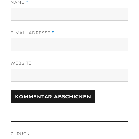
NAME
*
E-MAIL-ADRESSE
*
WEBSITE
Beitragsnavigation
ZURÜCK