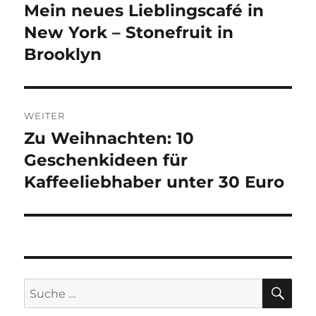
Mein neues Lieblingscafé in
Vorheriger
Beitrag:
New York – Stonefruit in
Brooklyn
WEITER
Zu Weihnachten: 10
Nächster
Beitrag:
Geschenkideen für
Kaffeeliebhaber unter 30 Euro
SU
Suche
nach: