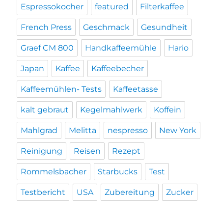
Espressokocher
featured
Filterkaffee
French Press
Geschmack
Gesundheit
Graef CM 800
Handkaffeemühle
Hario
Japan
Kaffee
Kaffeebecher
Kaffeemühlen- Tests
Kaffeetasse
kalt gebraut
Kegelmahlwerk
Koffein
Mahlgrad
Melitta
nespresso
New York
Reinigung
Reisen
Rezept
Rommelsbacher
Starbucks
Test
Testbericht
USA
Zubereitung
Zucker