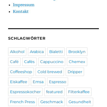
Impressum
Kontakt
SCHLAGWÖRTER
Alkohol
Arabica
Bialetti
Brooklyn
Café
Cafés
Cappuccino
Chemex
Coffeeshop
Cold brewed
Dripper
Eiskaffee
Emsa
Espresso
Espressokocher
featured
Filterkaffee
French Press
Geschmack
Gesundheit