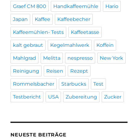
Graef CM 800
Handkaffeemühle
Hario
Japan
Kaffee
Kaffeebecher
Kaffeemühlen- Tests
Kaffeetasse
kalt gebraut
Kegelmahlwerk
Koffein
Mahlgrad
Melitta
nespresso
New York
Reinigung
Reisen
Rezept
Rommelsbacher
Starbucks
Test
Testbericht
USA
Zubereitung
Zucker
NEUESTE BEITRÄGE