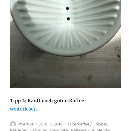
Tipp 2: Kauft euch guten Kaffee
„Mit 3 einfachen Tipps guten Kaffee zuhause aus d
weiterlesen
Autor
Veröffentlicht
Kategorien
markus
Juni 10, 2017
Filterkaffee / Dripper
,
am
Schlagwörter
Ratgeber
Dripper
,
Handfilter
,
Kaffee-Tipps
,
Melitta
,