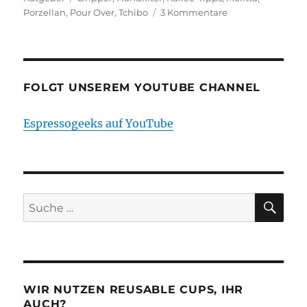
zu
Porzellan
,
Pour Over
,
Tchibo
3 Kommentare
Mit
3
einfachen
Tipps
guten
FOLGT UNSEREM YOUTUBE CHANNEL
Kaffee
zuhause
Espressogeeks auf YouTube
aus
dem
Handfilter
zubereiten
SU
Suche
nach:
WIR NUTZEN REUSABLE CUPS, IHR
AUCH?