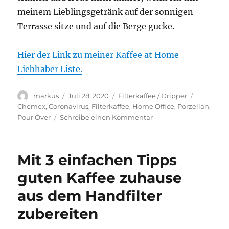
meinem Lieblingsgetränk auf der sonnigen
Terrasse sitze und auf die Berge gucke.
Hier der Link zu meiner Kaffee at Home
Liebhaber Liste.
Autor
Veröffentlicht
Kategorien
Schlagwö
markus
Juli 28, 2020
Filterkaffee / Dripper
am
Chemex
,
Coronavirus
,
Filterkaffee
,
Home Office
,
Porzellan
,
zu
Pour Over
Schreibe einen Kommentar
Home-
Office:
Auch
Mit 3 einfachen Tipps
zuhause
Guten
guten Kaffee zuhause
Kaffee
aus dem Handfilter
zaubern
–
zubereiten
Teil
1