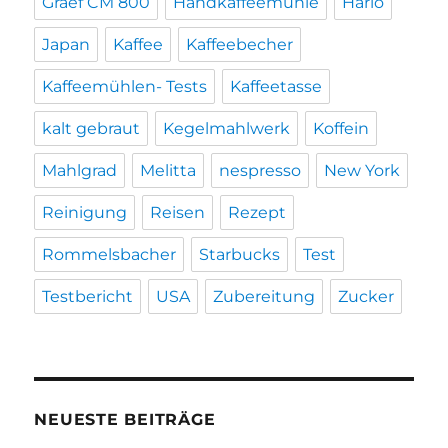
Graef CM 800
Handkaffeemühle
Hario
Japan
Kaffee
Kaffeebecher
Kaffeemühlen- Tests
Kaffeetasse
kalt gebraut
Kegelmahlwerk
Koffein
Mahlgrad
Melitta
nespresso
New York
Reinigung
Reisen
Rezept
Rommelsbacher
Starbucks
Test
Testbericht
USA
Zubereitung
Zucker
NEUESTE BEITRÄGE