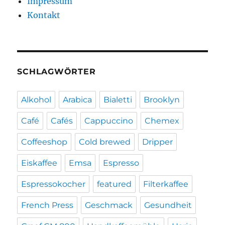
Impressum
Kontakt
SCHLAGWÖRTER
Alkohol
Arabica
Bialetti
Brooklyn
Café
Cafés
Cappuccino
Chemex
Coffeeshop
Cold brewed
Dripper
Eiskaffee
Emsa
Espresso
Espressokocher
featured
Filterkaffee
French Press
Geschmack
Gesundheit