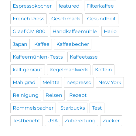
Espressokocher
featured
Filterkaffee
French Press
Geschmack
Gesundheit
Graef CM 800
Handkaffeemühle
Hario
Japan
Kaffee
Kaffeebecher
Kaffeemühlen- Tests
Kaffeetasse
kalt gebraut
Kegelmahlwerk
Koffein
Mahlgrad
Melitta
nespresso
New York
Reinigung
Reisen
Rezept
Rommelsbacher
Starbucks
Test
Testbericht
USA
Zubereitung
Zucker